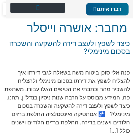
לתוכן
דברו איתנו
יצירת קשר 050-6785424
אושרה וייסלר – נדל"ן לכל אחד ולכל אחת
המלצות על יועצת נדל"ן ומלווה משקיעי נדל"ן
מחבר:
אושרה וייסלר
כיצד לשפץ ולעצב דירה להשקעה והשכרה
בסכום מינימלי?
פנה אלי סוכן ביטוח משה בשאלה לגבי דירתו איך
להצליח לשפץ את דירתו בסכום מינימלי ולהצליח
להשכיר מהר וכתבתי את הטיפים האלו עבורו. משתפת
פה, המידע מבוסס על הרבה שנות ניסיון בנדל"ן, תהנו.
כיצד לשפץ ולעצב דירה להשקעה והשכרה בסכום
מינימלי? 🚰 אסתטיקה ואינסטלציה החלפת ברזים
חלודים וישנים בדירה. החלפת ברזים חלודים וישנים
כולל […]